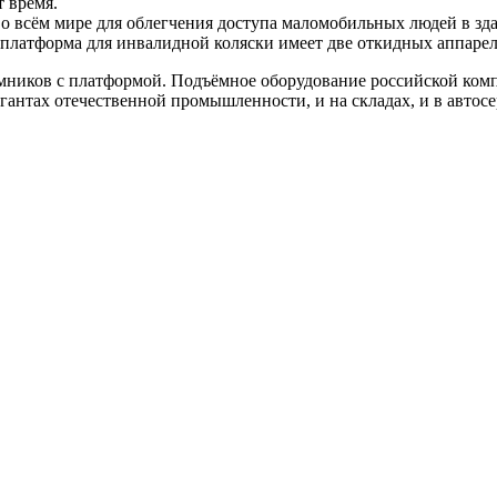
 время.
о всём мире для облегчения доступа маломобильных людей в зда
я платформа для инвалидной коляски имеет две откидных аппарел
мников с платформой. Подъёмное оборудование российской ком
игантах отечественной промышленности, и на складах, и в авто