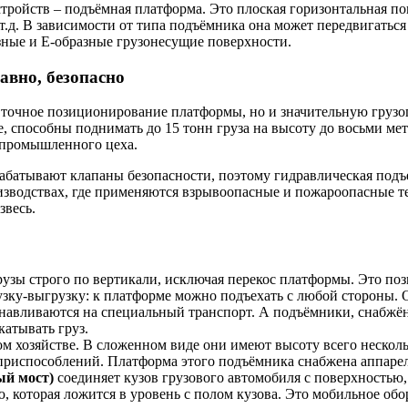
ройств – подъёмная платформа. Это плоская горизонтальная по
д. В зависимости от типа подъёмника она может передвигаться 
ные и Е-образные грузонесущие поверхности.
авно, безопасно
и точное позиционирование платформы, но и значительную гру
, способны поднимать до 15 тонн груза на высоту до восьми мет
 промышленного цеха.
батывают клапаны безопасности, поэтому гидравлическая подъе
изводствах, где применяются взрывоопасные и пожароопасные т
звесь.
узы строго по вертикали, исключая перекос платформы. Это поз
рузку-выгрузку: к платформе можно подъехать с любой стороны. 
анавливаются на специальный транспорт. А подъёмники, снабжё
катывать груз.
м хозяйстве. В сложенном виде они имеют высоту всего нескольк
приспособлений. Платформа этого подъёмника снабжена аппаре
ый мост)
соединяет кузов грузового автомобиля с поверхностью,
которая ложится в уровень с полом кузова. Это мобильное обор