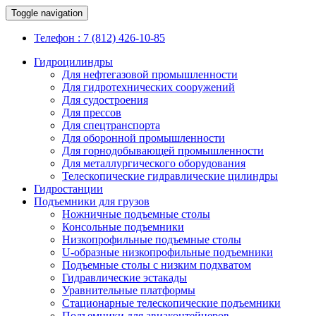
Toggle navigation
Телефон : 7 (812) 426-10-85
Гидроцилиндры
Для нефтегазовой промышленности
Для гидротехнических сооружений
Для судостроения
Для прессов
Для спецтранспорта
Для оборонной промышленности
Для горнодобывающей промышленности
Для металлургического оборудования
Телескопические гидравлические цилиндры
Гидростанции
Подъемники для грузов
Ножничные подъемные столы
Консольные подъемники
Низкопрофильные подъемные столы
U-образные низкопрофильные подъемники
Подъемные столы с низким подхватом
Гидравлические эстакады
Уравнительные платформы
Стационарные телескопические подъемники
Подъемники для авиаконтейнеров