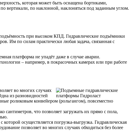
верхность, которая может быть оснащена бортиками,
по вертикали, по наклонной, наклоняться под заданным углом.
зоподъёмность при высоком КПД. Гидравлические подъёмники
ров. Им по силам практически любая задача, связанная с
мная платформа не упадёт даже в случае аварии.
ехнологии – например, в покрасочных камерах или при работе
воляет во многих случаях
Одна из разновидностей
нные роликовым конвейером (рольгангом), повсеместно
о сантиметров, что позволяет загружать их прямо с пола,
лью.
 с которой осуществляется погрузка-выгрузка. Гидравлическая
удование позволяет во многих случаях обходиться без более