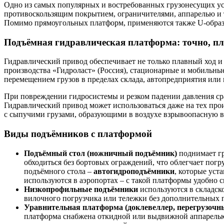
Одно из самых популярных и востребованных грузонесущих уст
противоскользящим покрытием, ограничителями, аппарелью и т.
Помимо прямоугольных платформ, применяются также U-образ
Подъёмная гидравлическая платформа: точно, пл
Гидравлический привод обеспечивает не только плавный ход 
производства «Гидроласт» (Россия), стационарные и мобильные
перемещением грузов в пределах склада, автопредприятия или
При повреждении гидросистемы и резком падении давления сра
Гидравлический привод может использоваться даже на тех про
с сыпучими грузами, образующими в воздухе взрывоопасную в
Виды подъёмников с платформой
Подъёмный стол (ножничный подъёмник)
поднимает гр
обходиться без бортовых ограждений, что облегчает пог
подъёмного стола –
автогидроподъёмники
, которые уст
используются в аэропортах – с такой платформы удобно с
Низкопрофильные подъёмники
используются в складско
вилочного погрузчика или тележки без дополнительных 
Уравнительная платформа (доклевеллер, перегрузочн
платформа снабжена откидной или выдвижной аппарелью, 