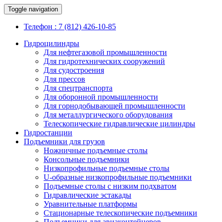
Toggle navigation
Телефон : 7 (812) 426-10-85
Гидроцилиндры
Для нефтегазовой промышленности
Для гидротехнических сооружений
Для судостроения
Для прессов
Для спецтранспорта
Для оборонной промышленности
Для горнодобывающей промышленности
Для металлургического оборудования
Телескопические гидравлические цилиндры
Гидростанции
Подъемники для грузов
Ножничные подъемные столы
Консольные подъемники
Низкопрофильные подъемные столы
U-образные низкопрофильные подъемники
Подъемные столы с низким подхватом
Гидравлические эстакады
Уравнительные платформы
Стационарные телескопические подъемники
Подъемники для авиаконтейнеров