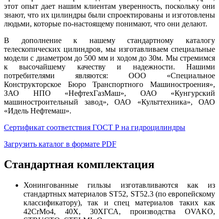
этот опыт дает нашим клиентам уверенность, поскольку они
знают, что их цилиндры были спроектированы и изготовлены
людьми, которые по-настоящему понимают, что они делают.
В дополнение к нашему стандартному каталогу
телескопических цилиндров, мы изготавливаем специальные
модели с диаметром до 500 мм и ходом до 30м. Мы стремимся
к высочайшему качеству и надежности. Нашими
потребителями являются: ООО «Специальное
Конструкторское Бюро Транспортного Машиностроения»,
ЗАО НПО «НефтехГазМаш», ОАО «Кунгурский
машиностроительный завод», ОАО «Культтехника», ОАО
«Идель Нефтемаш».
Сертификат соответствия ГОСТ Р на гидроцилиндры
Загрузить каталог в формате PDF
Стандартная комплектация
Хонингованные гильзы изготавливаются как из
стандартных материалов ST52, ST52.3 (по европейскому
классификатору), так и спец материалов таких как
42CrMo4, 40X, 30ХГСА, производства OVAKO,