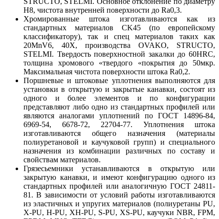
STRUCTO, STELMI. Основное отклонение по диаметру
H8, чистота внутренней поверхности до Ra0,3.
Хромированные штока изготавливаются как из
стандартных материалов CK45 (по европейскому
классификатору), так и спец материалов таких как
20MnV6, 40X, производства OVAKO, STRUCTO,
STELMI. Твердость поверхностной закалки до 60HRC,
толщина хромового «твердого «покрытия до 50мкр.
Максимальная чистота поверхности штока Ra0,2.
Поршневые и штоковые уплотнения выполняются для
установки в открытую и закрытые канавки, состоят из
одного и более элементов и по конфигурации
представляют либо одно из стандартных профилей или
являются аналогами уплотнений по ГОСТ 14896-84,
6969-54, 6678-72, 22704-77. Уплотнения штока
изготавливаются общего назначения (материалы
полиуретановой и каучуковой групп) и специального
назначения из комбинации различных по составу и
свойствам материалов.
Грязесьемники устанавливаются в открытую или
закрытую канавки, и имеют конфигурацию одного из
стандартных профилей или аналогичную ГОСТ 24811-
81. В зависимости от условий работы изготавливаются
из эластичных и упругих материалов (полиуретаны PU,
X-PU, H-PU, XH-PU, S-PU, XS-PU, каучуки NBR, FPM,