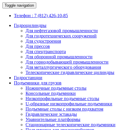
Toggle navigation
Телефон : 7 (812) 426-10-85
Гидроцилиндры
Для нефтегазовой промышленности
Для гидротехнических сооружений
Для судостроения
Для прессов
Для спецтранспорта
Для оборонной промышленности
Для горнодобывающей промышленности
Для металлургического оборудования
Телескопические гидравлические цилиндры
Гидростанции
Подъемники для грузов
Ножничные подъемные столы
Консольные подъемники
Низкопрофильные подъемные столы
U-образные низкопрофильные подъемники
Подъемные столы с низким подхватом
Гидравлические эстакады
Уравнительные платформы
Стационарные телескопические подъемники
Подъемники для авиаконтейнеров