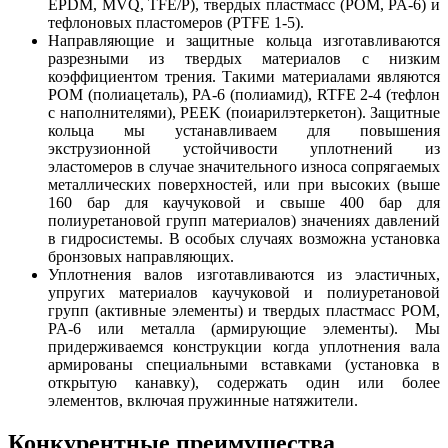
EPDM, MVQ, TFE/P), твердых пластмасс (POM, PA-6) и
тефлоновых пластомеров (PTFE 1-5).
Направляющие и защитные кольца изготавливаются
разрезными из твердых материалов с низким
коэффициентом трения. Такими материалами являются
POM (полиацеталь), PA-6 (полиамид), RTFE 2-4 (тефлон
с наполнителями), PEEK (поиарилэтеркетон). Защитные
кольца мы устанавливаем для повышения
экструзионной устойчивости уплотнений из
эластомеров в случае значительного износа сопрягаемых
металлических поверхностей, или при высоких (выше
160 бар для каучуковой и свыше 400 бар для
полиуретановой групп материалов) значениях давлений
в гидросистемы. В особых случаях возможна установка
бронзовых направляющих.
Уплотнения валов изготавливаются из эластичных,
упругих материалов каучуковой и полиуретановой
групп (активные элементы) и твердых пластмасс POM,
PA-6 или металла (армирующие элементы). Мы
придерживаемся конструкции когда уплотнения вала
армированы специальными вставками (установка в
открытую канавку), содержать один или более
элементов, включая пружинные натяжители.
Конкурентные преимущества