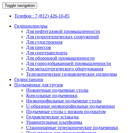
Toggle navigation
Телефон : 7 (812) 426-10-85
Гидроцилиндры
Для нефтегазовой промышленности
Для гидротехнических сооружений
Для судостроения
Для прессов
Для спецтранспорта
Для оборонной промышленности
Для горнодобывающей промышленности
Для металлургического оборудования
Телескопические гидравлические цилиндры
Гидростанции
Подъемники для грузов
Ножничные подъемные столы
Консольные подъемники
Низкопрофильные подъемные столы
U-образные низкопрофильные подъемники
Подъемные столы с низким подхватом
Гидравлические эстакады
Уравнительные платформы
Стационарные телескопические подъемники
Подъемники для авиаконтейнеров